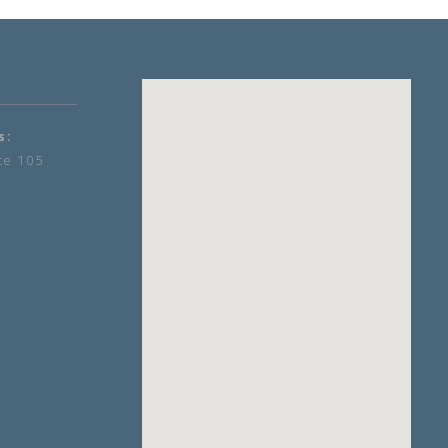
s:
te 105