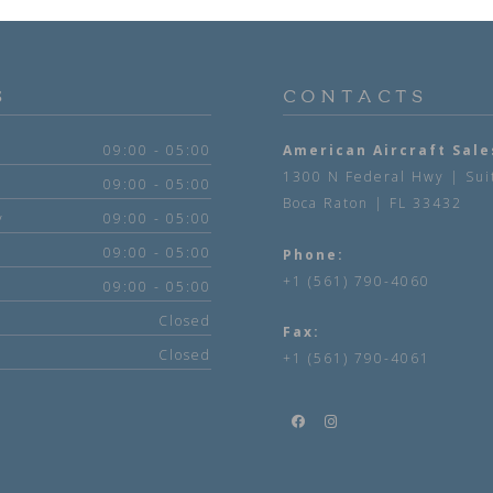
S
CONTACTS
09:00 - 05:00
American Aircraft Sale
1300 N Federal Hwy | Sui
09:00 - 05:00
Boca Raton | FL 33432
y
09:00 - 05:00
09:00 - 05:00
Phone:
+1 (561) 790-4060
09:00 - 05:00
Closed
Fax:
Closed
+1 (561) 790-4061