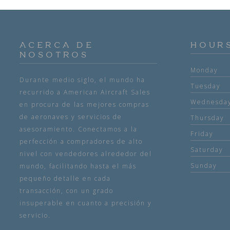
ACERCA DE
HOUR
NOSOTROS
Monday
Durante medio siglo, el mundo ha
Tuesday
recurrido a American Aircraft Sales
Wednesda
en procura de las mejores compras
de aeronaves y servicios de
Thursday
asesoramiento. Conectamos a la
Friday
perfección a compradores de alto
Saturday
nivel con vendedores alrededor del
Sunday
mundo, facilitando hasta el más
pequeño detalle en cada
transacción, con un grado
insuperable en cuanto a precisión y
servicio.