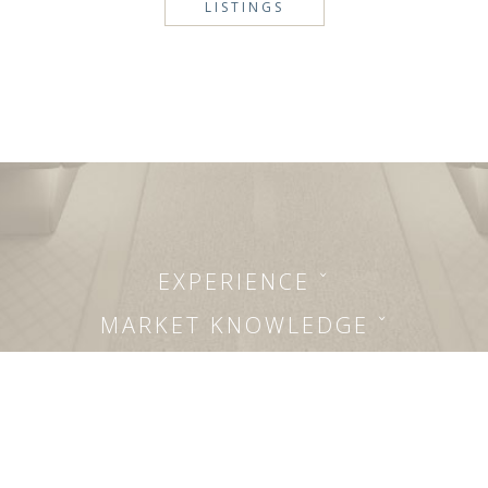
LISTINGS
EXPERIENCE ˇ
MARKET KNOWLEDGE ˇ
RELATIONSHIPS ˇ