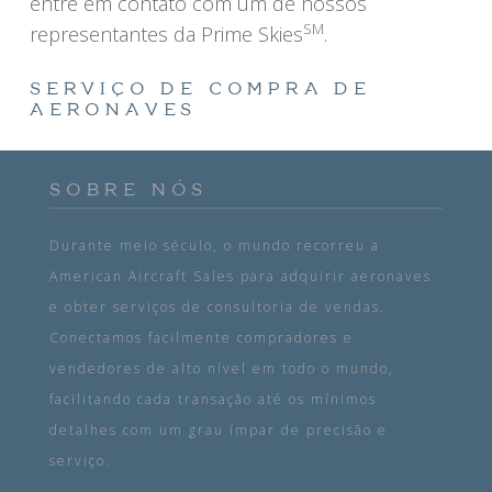
entre em contato com um de nossos
SM
representantes da Prime Skies
.
SERVIÇO DE COMPRA DE
AERONAVES
SOBRE NÓS
Durante meio século, o mundo recorreu a
American Aircraft Sales para adquirir aeronaves
e obter serviços de consultoria de vendas.
Conectamos facilmente compradores e
vendedores de alto nível em todo o mundo,
facilitando cada transação até os mínimos
detalhes com um grau ímpar de precisão e
serviço.