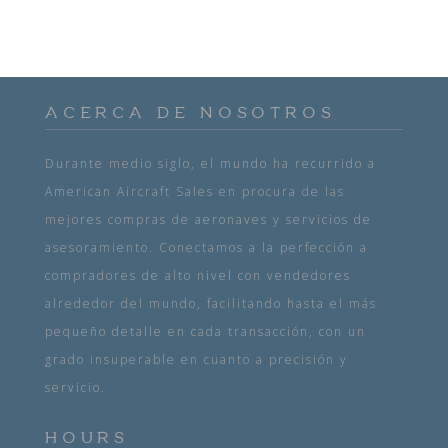
ACERCA DE NOSOTROS
Durante medio siglo, el mundo ha recurrido a
American Aircraft Sales en procura de las
mejores compras de aeronaves y servicios de
asesoramiento. Conectamos a la perfección a
compradores de alto nivel con vendedores
alrededor del mundo, facilitando hasta el más
pequeño detalle en cada transacción, con un
grado insuperable en cuanto a precisión y
servicio.
HOURS