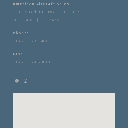
American Aircraft Sales:
1300 N Federal Hwy | Suite 105
Boca Raton | FL 33432
Phone:
+1 (561) 790-4060
Fax:
+1 (561) 790-4061