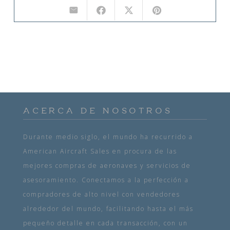
ACERCA DE NOSOTROS
Durante medio siglo, el mundo ha recurrido a
American Aircraft Sales en procura de las
mejores compras de aeronaves y servicios de
asesoramiento. Conectamos a la perfección a
compradores de alto nivel con vendedores
alrededor del mundo, facilitando hasta el más
pequeño detalle en cada transacción, con un